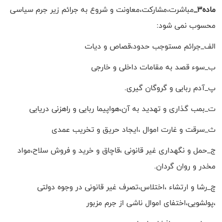
ماده3_
مباشرت،مشارکت،معاونت و شروع به جرائم زیر جرم سیاسی
محسوب نمی شود:
الف_جرائم مستوجب حدود،قصاص و دیات
ب_سوء قصد به مقامات داخلی و خارجی
پ_آدم ربایی و گروگان گیری.
ت_بمب گذاری و تهدید به آن،هواپیما ربایی و راهزنی دریایی
ث_سرقت و غارت اموال ،ایجاد حریق و تخریب عمدی
ج_حمل و نگهداری غیر قانونی ،قاچاق و خرید و فروش سلاح،مواد
مخدر و روان گردان.
چ_رشا و ارتشاء ،اختلاس،تصرف غیر قانونی در وجوه دولتی
،پولشویی،اختفای اموال ناشی از جرم مزبور